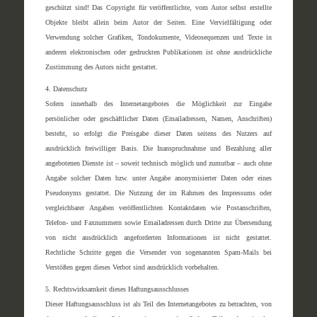
geschützt sind! Das Copyright für veröffentlichte, vom Autor selbst erstellte
Objekte bleibt allein beim Autor der Seiten. Eine Vervielfältigung oder
Verwendung solcher Grafiken, Tondokumente, Videosequenzen und Texte in
anderen elektronischen oder gedruckten Publikationen ist ohne ausdrückliche
Zustimmung des Autors nicht gestattet.
4. Datenschutz
Sofern innerhalb des Internetangebotes die Möglichkeit zur Eingabe
persönlicher oder geschäftlicher Daten (Emailadressen, Namen, Anschriften)
besteht, so erfolgt die Preisgabe dieser Daten seitens des Nutzers auf
ausdrücklich freiwilliger Basis. Die Inanspruchnahme und Bezahlung aller
angebotenen Dienste ist – soweit technisch möglich und zumutbar – auch ohne
Angabe solcher Daten bzw. unter Angabe anonymisierter Daten oder eines
Pseudonyms gestattet. Die Nutzung der im Rahmen des Impressums oder
vergleichbarer Angaben veröffentlichten Kontaktdaten wie Postanschriften,
Telefon- und Faxnummern sowie Emailadressen durch Dritte zur Übersendung
von nicht ausdrücklich angeforderten Informationen ist nicht gestattet.
Rechtliche Schritte gegen die Versender von sogenannten Spam-Mails bei
Verstößen gegen dieses Verbot sind ausdrücklich vorbehalten.
5. Rechtswirksamkeit dieses Haftungsausschlusses
Dieser Haftungsausschluss ist als Teil des Internetangebotes zu betrachten, von