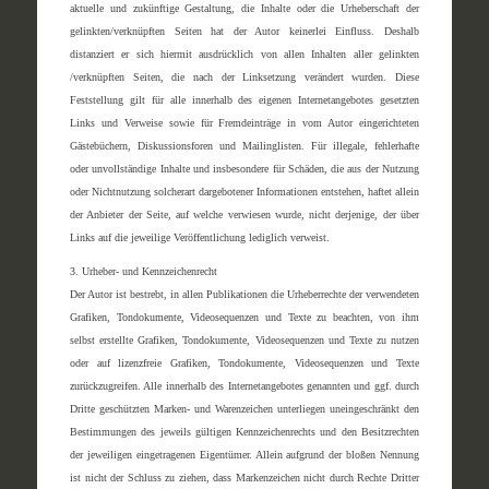
aktuelle und zukünftige Gestaltung, die Inhalte oder die Urheberschaft der
gelinkten/verknüpften Seiten hat der Autor keinerlei Einfluss. Deshalb
distanziert er sich hiermit ausdrücklich von allen Inhalten aller gelinkten
/verknüpften Seiten, die nach der Linksetzung verändert wurden. Diese
Feststellung gilt für alle innerhalb des eigenen Internetangebotes gesetzten
Links und Verweise sowie für Fremdeinträge in vom Autor eingerichteten
Gästebüchern, Diskussionsforen und Mailinglisten. Für illegale, fehlerhafte
oder unvollständige Inhalte und insbesondere für Schäden, die aus der Nutzung
oder Nichtnutzung solcherart dargebotener Informationen entstehen, haftet allein
der Anbieter der Seite, auf welche verwiesen wurde, nicht derjenige, der über
Links auf die jeweilige Veröffentlichung lediglich verweist.
3. Urheber- und Kennzeichenrecht
Der Autor ist bestrebt, in allen Publikationen die Urheberrechte der verwendeten
Grafiken, Tondokumente, Videosequenzen und Texte zu beachten, von ihm
selbst erstellte Grafiken, Tondokumente, Videosequenzen und Texte zu nutzen
oder auf lizenzfreie Grafiken, Tondokumente, Videosequenzen und Texte
zurückzugreifen. Alle innerhalb des Internetangebotes genannten und ggf. durch
Dritte geschützten Marken- und Warenzeichen unterliegen uneingeschränkt den
Bestimmungen des jeweils gültigen Kennzeichenrechts und den Besitzrechten
der jeweiligen eingetragenen Eigentümer. Allein aufgrund der bloßen Nennung
ist nicht der Schluss zu ziehen, dass Markenzeichen nicht durch Rechte Dritter