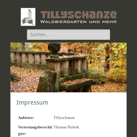
Die Tillyschanze
Waldbiergarten und mehr!
Suche
nach:
Impressum
Anbieter:
Tillyschanze
Vertretungsberechti
Thomas Probek
gter: