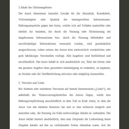
1.Inhalt des Onlineangebotes
Der Autor übernimmt keinerlei Gewähr für die Aktualität, Korrektheit,
Vollständigkeit oder Qualität der bereitgestellten Informationen.
Haftungsansprüche gegen den Autor, welche sich auf Schäden materieller oder
ideeller Art beziehen, die durch die Nutzung oder Nichtnutzung der
dargebotenen Informationen bzw. durch die Nutzung fehlerhafter und
unvollständiger Informationen verursacht wurden, sind grundsätzlich
ausgeschlossen, sofern seitens des Autors kein nachweislich vorsätzliches oder
grob fahrlässiges Verschulden vorliegt. Alle Angebote sind freibleibend und
unverbindlich. Der Autor behält es sich ausdrücklich vor, Teile der Seiten oder
das gesamte Angebot ohne gesonderte Ankündigung zu verändern, zu ergänzen,
zu löschen oder die Veröffentlichung zeitweise oder endgültig einzustellen.
2. Verweise und Links
Bei direkten oder indirekten Verweisen auf fremde Internetseiten („Links“), die
außerhalb des Verantwortungsbereiches des Autors liegen, würde eine
Haftungsverpflichtung ausschließlich in dem Fall in Kraft treten, in dem der
Autor von den Inhalten Kenntnis hat und es ihm technisch möglich und
zumutbar wäre, die Nutzung im Falle rechtswidriger Inhalte zu verhindern. Der
Autor erklärt hiermit ausdrücklich, dass zum Zeitpunkt der Linksetzung keine
illegalen Inhalte auf den zu verlinkenden Seiten erkennbar waren. Auf die